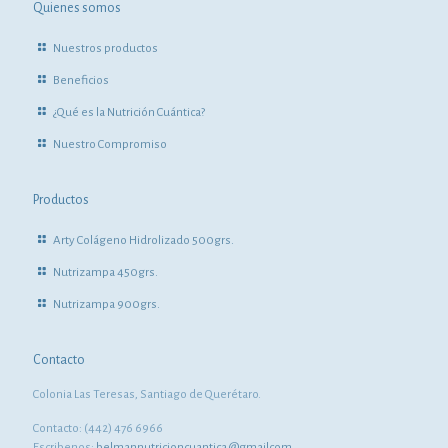
Quienes somos
Nuestros productos
Beneficios
¿Qué es la Nutrición Cuántica?
Nuestro Compromiso
Productos
Arty Colágeno Hidrolizado 500grs.
Nutrizampa 450grs.
Nutrizampa 900grs.
Contacto
Colonia Las Teresas, Santiago de Querétaro.
Contacto: (442) 476 6966
Escribenos:
belmannutricioncuantica.@gmailcom