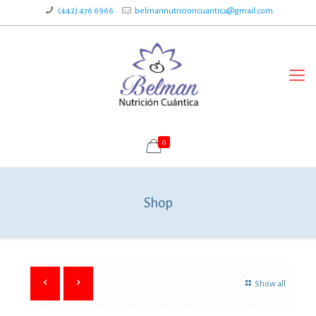
(442) 476 6966
belmannutricioncuantica@gmail.com
0
Shop
Show all