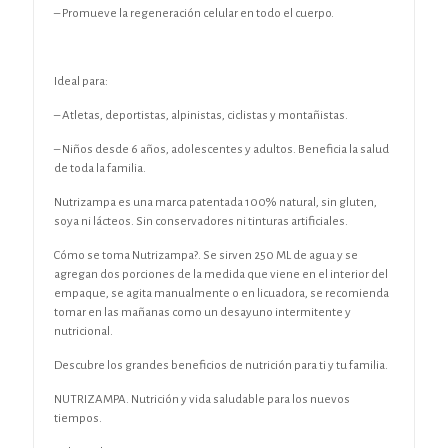
– Promueve la regeneración celular en todo el cuerpo.
Ideal para:
– Atletas, deportistas, alpinistas, ciclistas y montañistas.
– Niños desde 6 años, adolescentes y adultos. Beneficia la salud
de toda la familia.
Nutrizampa es una marca patentada 100% natural, sin gluten,
soya ni lácteos. Sin conservadores ni tinturas artificiales.
Cómo se toma Nutrizampa?. Se sirven 250 ML de agua y se
agregan dos porciones de la medida que viene en el interior del
empaque, se agita manualmente o en licuadora, se recomienda
tomar en las mañanas como un desayuno intermitente y
nutricional.
Descubre los grandes beneficios de nutrición para ti y tu familia.
NUTRIZAMPA. Nutrición y vida saludable para los nuevos
tiempos.