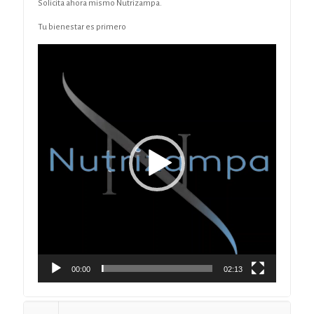
Solicita ahora mismo Nutrizampa.
Tu bienestar es primero
Reproductor
de
vídeo
00:00
02:13