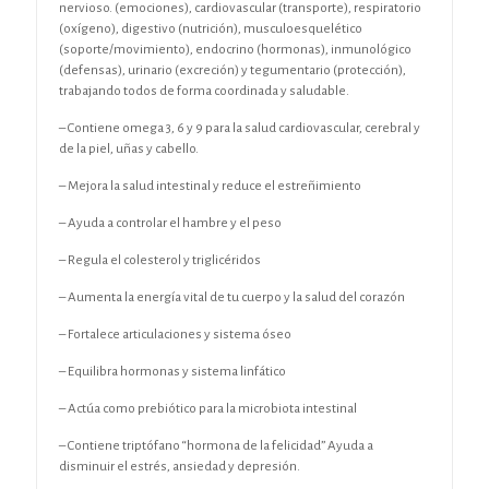
nervioso. (emociones), cardiovascular (transporte), respiratorio
(oxígeno), digestivo (nutrición), musculoesquelético
(soporte/movimiento), endocrino (hormonas), inmunológico
(defensas), urinario (excreción) y tegumentario (protección),
trabajando todos de forma coordinada y saludable.
– Contiene omega 3, 6 y 9 para la salud cardiovascular, cerebral y
de la piel, uñas y cabello.
– Mejora la salud intestinal y reduce el estreñimiento
– Ayuda a controlar el hambre y el peso
– Regula el colesterol y triglicéridos
– Aumenta la energía vital de tu cuerpo y la salud del corazón
– Fortalece articulaciones y sistema óseo
– Equilibra hormonas y sistema linfático
– Actúa como prebiótico para la microbiota intestinal
– Contiene triptófano “hormona de la felicidad” Ayuda a
disminuir el estrés, ansiedad y depresión.