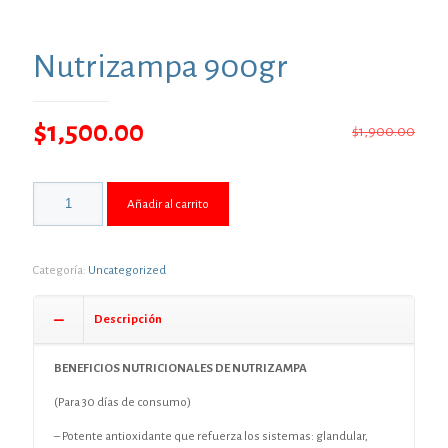
Nutrizampa 900gr
Original
Current
$
1,500.00
$
1,900.00
price
price
was:
is:
Añadir al carrito
$1,900.00.
$1,500.00.
Categoría:
Uncategorized
Descripción
BENEFICIOS NUTRICIONALES DE NUTRIZAMPA
(Para 30 días de consumo)
– Potente antioxidante que refuerza los sistemas: glandular,